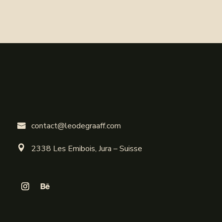
contact@leodegraaff.com

2338 Les Emibois, Jura – Suisse
