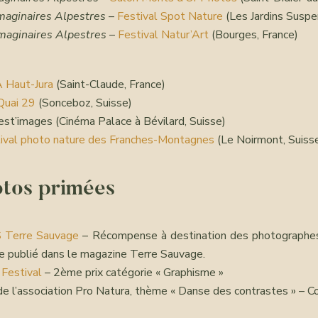
maginaires Alpestres
–
Festival Spot Nature
(Les Jardins Suspe
maginaires Alpestres
–
Festival Natur’Art
(Bourges, France)
A Haut-Jura
(Saint-Claude, France)
Quai 29
(Sonceboz, Suisse)
st’images (Cinéma Palace à Bévilard, Suisse)
ival photo nature des Franches-Montagnes
(Le Noirmont, Suiss
otos primées
S Terre Sauvage
– Récompense à destination des photographes
ge publié dans le magazine Terre Sauvage.
Festival
– 2ème prix catégorie « Graphisme »
de l’association Pro Natura, thème « Danse des contrastes » – C