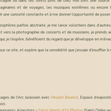
gne ou dans les forêts près de chez moi sont une source d’i
’imaginaires et de voyages, les musiques extrêmes ou encore
ir une curiosité constante et à me donner l’opportunité de poser 
phères parfois abstraite, je me lance volontiers dans d’autres 
 vers la photographie de concerts et de musiciens, je prends aus
 qui, je l’espère, bénéficient du regard que je développe en m’év
ur ce site, et espère que la sensibilité que j’essaie d’insuffler à
ages de l’Arc Jurassien avec
Vincent Bourrut
, Espace d’exposit
ois.
aginaires Alpestres
–
Salon Monts d’Or Photos
(Saint-Didier-a