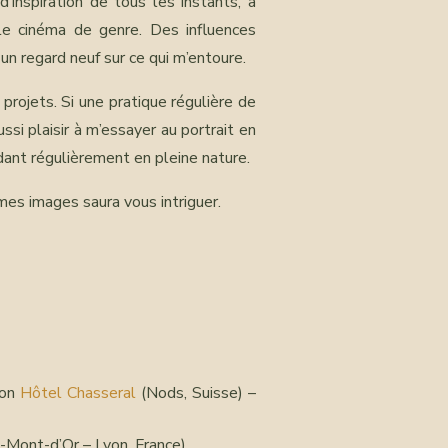
nspiration de tous les instants, à
 le cinéma de genre. Des influences
un regard neuf sur ce qui m’entoure.
projets. Si une pratique régulière de
si plaisir à m’essayer au portrait en
adant régulièrement en pleine nature.
 mes images saura vous intriguer.
ion
Hôtel Chasseral
(Nods, Suisse) –
u-Mont-d’Or – Lyon, France)